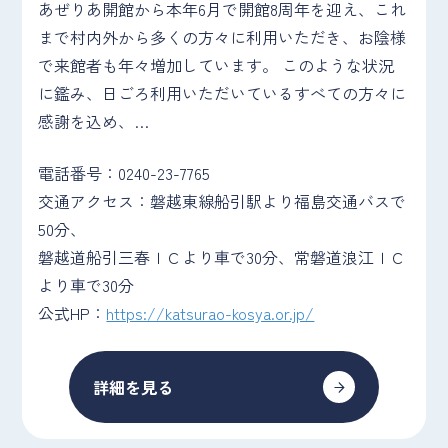
あぜりあ開館から本年6月で開館8周年を迎え、これ
まで村内外から多くの方々に利用いただき、お陰様
で来館者も年々増加しています。 このような状況
に鑑み、日ごろ利用いただいているすべての方々に
感謝を込め、…
電話番号：0240-23-7765
交通アクセス：磐越東線船引駅より福島交通バスで
50分、
磐越道船引三春ＩＣより車で30分、常磐道浪江ＩＣ
より車で30分
公式HP：
https://katsurao-kosya.or.jp/
詳細を見る