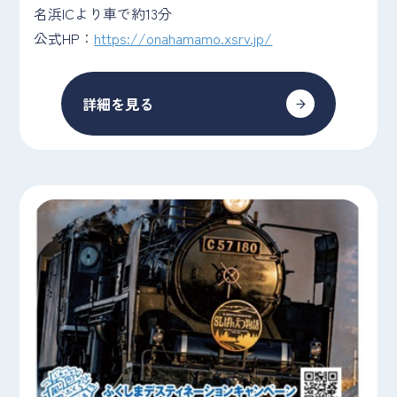
名浜ICより車で約13分
公式HP：
https://onahamamo.xsrv.jp/
詳細を見る