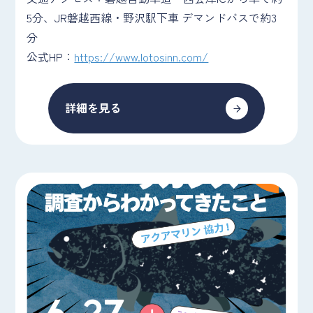
5分、JR磐越西線・野沢駅下車 デマンドバスで約3
分
公式HP：
https://www.lotosinn.com/
詳細を見る