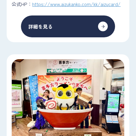
公式HP：
https://www.aizukanko.com/kk/aizucard/
詳細を見る