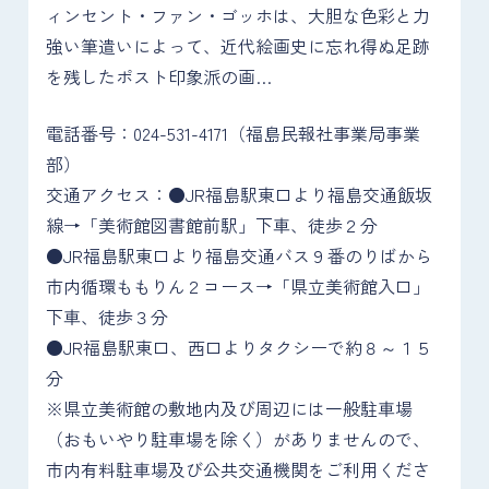
ィンセント・ファン・ゴッホは、大胆な色彩と力
強い筆遣いによって、近代絵画史に忘れ得ぬ足跡
を残したポスト印象派の画…
電話番号：024-531-4171（福島民報社事業局事業
部）
交通アクセス：●JR福島駅東口より福島交通飯坂
線→「美術館図書館前駅」下車、徒歩２分
●JR福島駅東口より福島交通バス９番のりばから
市内循環ももりん２コース→「県立美術館入口」
下車、徒歩３分
●JR福島駅東口、西口よりタクシーで約８～１５
分
※県立美術館の敷地内及び周辺には一般駐車場
（おもいやり駐車場を除く）がありませんので、
市内有料駐車場及び公共交通機関をご利用くださ