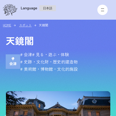
Language
日本語
HOME
スポット
天鏡閣
天鏡閣
# 会津
# 見る・遊ぶ・体験
# 史跡・文化財・歴史的建造物
# 美術館・博物館・文化的施設