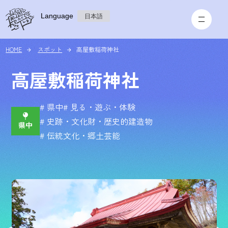
Language
日本語
HOME
スポット
高屋敷稲荷神社
高屋敷稲荷神社
# 県中
# 見る・遊ぶ・体験
# 史跡・文化財・歴史的建造物
# 伝統文化・郷土芸能