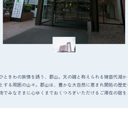
ひときわの旅情を誘う、郡山。天の鏡と称えられる猪苗代湖か
とする周囲の山々。郡山は、豊かな大自然に恵まれ開拓の歴史
街でみなさまに心ゆくまでおくつろぎいただけるご滞在の宿を