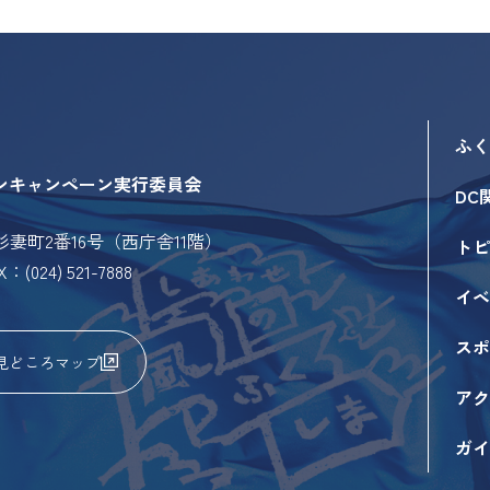
ふく
ンキャンペーン実行委員会
DC
市杉妻町2番16号（西庁舎11階）
トピ
X：(024) 521-7888
イベ
スポ
見どころマップ
アク
ガイ