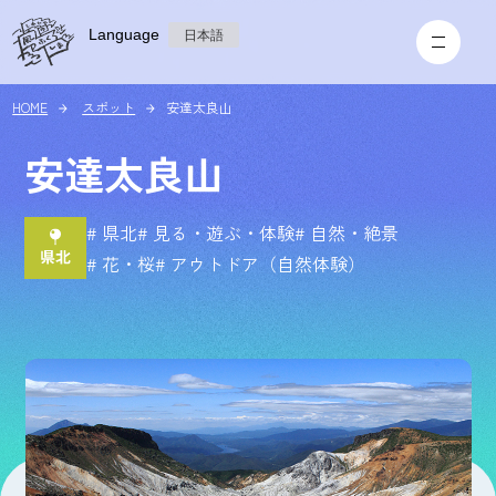
Language
日本語
HOME
スポット
安達太良山
安達太良山
# 県北
# 見る・遊ぶ・体験
# 自然・絶景
# 花・桜
# アウトドア（自然体験）