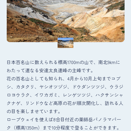
日本百名山に数えられる標高1700mの山で、南北9kmに
わたって連なる安達太良連峰の主峰です。
花の百名山としても知られ、4月から10月上旬までコブ
シ、カタクリ、ヤシオツヅジ、ドウダンツツジ、ウラジ
ロヨウラク、イワカガミ、レンゲツツジ、ハクサンシャ
クナゲ、リンドウなど高原の花が順次開化し、訪れる人
の目を楽しませています。
ロープウェイを使えば8合目付近の薬師岳パノラマパー
ク（標高1350m）まで10分程度で登ることができます。