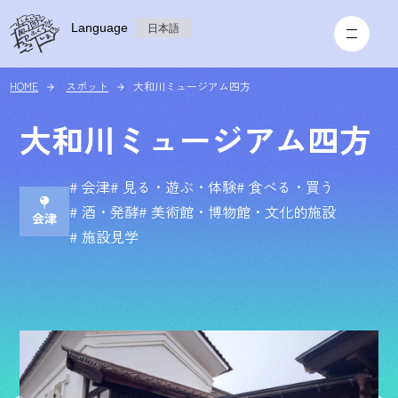
Language
日本語
HOME
スポット
大和川ミュージアム四方
大和川ミュージアム四方
# 会津
# 見る・遊ぶ・体験
# 食べる・買う
# 酒・発酵
# 美術館・博物館・文化的施設
# 施設見学