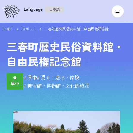
Language
日本語
HOME
スポット
三春町歴史民俗資料館・自由民権記念館
三春町歴史民俗資料館・
自由民権記念館
# 県中
# 見る・遊ぶ・体験
# 美術館・博物館・文化的施設