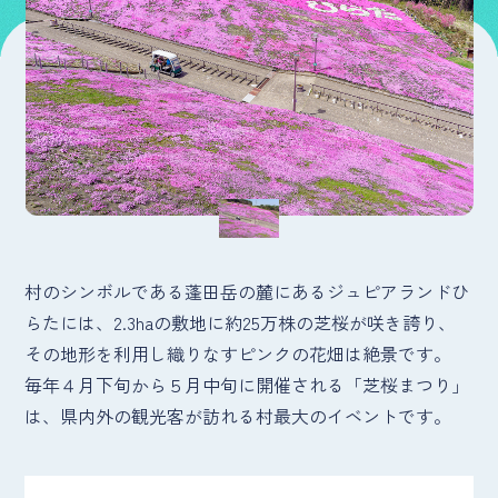
村のシンボルである蓬田岳の麓にあるジュピアランドひ
らたには、2.3haの敷地に約25万株の芝桜が咲き誇り、
その地形を利用し織りなすピンクの花畑は絶景です。
毎年４月下旬から５月中旬に開催される「芝桜まつり」
は、県内外の観光客が訪れる村最大のイベントです。