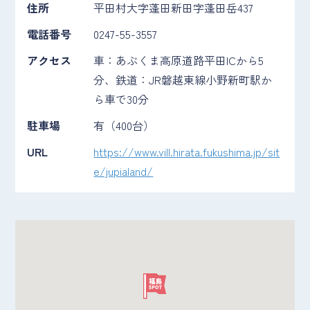
住所
平田村大字蓬田新田字蓬田岳437
電話番号
0247-55-3557
アクセス
車：あぶくま高原道路平田ICから5
分、鉄道：JR磐越東線小野新町駅か
ら車で30分
駐車場
有（400台）
URL
https://www.vill.hirata.fukushima.jp/sit
e/jupialand/