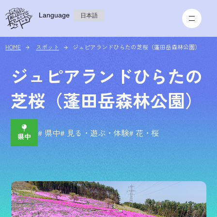
Language
日本語
HOME
スポット
ジュピアランドひらたの芝桜（蓬田岳森林公園）
ジュピアランドひらたの
芝桜（蓬田岳森林公園）
# 県中
# 見る・遊ぶ・体験
# 花・桜