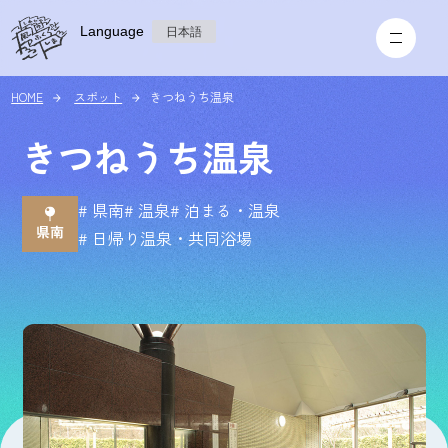
Language
日本語
HOME
スポット
きつねうち温泉
きつねうち温泉
# 県南
# 温泉
# 泊まる・温泉
# 日帰り温泉・共同浴場