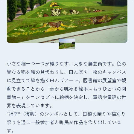
小さな稲一つ一つが織りなす、大きな農芸術です。色の
異なる稲を絵の具代わりに、田んぼを一枚のキャンバス
に見立てて絵を描く田んぼアート。図書館の展望室で観
覧できることから「窓から眺める絵本～もうひとつの図
書館～」をコンセプトに絵柄を決定し、童話や童謡の世
界を表現しています。
“福幸”（復興）のシンボルとして、田植え祭りや稲刈り
祭りを通し一般参加者と町民が作品を作り出していま
す。