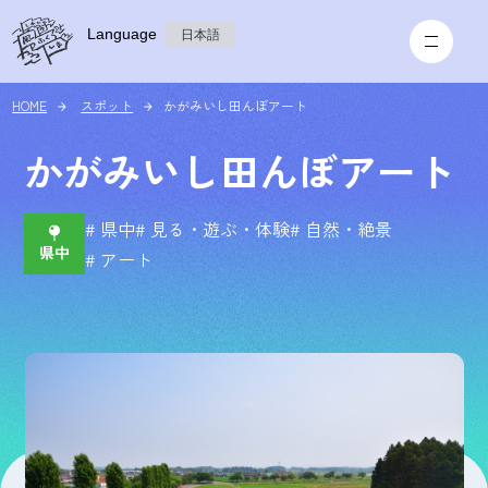
Language
日本語
HOME
スポット
かがみいし田んぼアート
かがみいし田んぼアート
# 県中
# 見る・遊ぶ・体験
# 自然・絶景
# アート