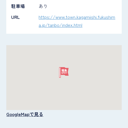
駐車場
あり
URL
https://www.town.kagamiishi.fukushim
a.jp/tanbo/index.html
GoogleMapで見る