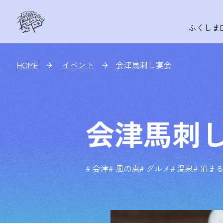
ふくしま
HOME
イベント
会津馬刺し宴会
会津馬刺
# 会津
# 風の恵
# グルメ
# 温泉
# 泊ま