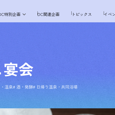
DC特別企画
DC関連企画
トピックス
イベ
し宴会
る・温泉
# 酒・発酵
# 日帰り温泉・共同浴場