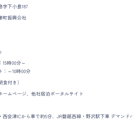
字下小島187
津町振興公社
p
15時00分～
：～10時00分
1泊朝食付き）
ホームページ、他社宿泊ポータルサイト
日
西会津ICから車で約5分、JR磐越西線・野沢駅下車 デマンド