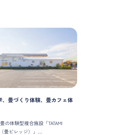
学、畳づくり体験、畳カフェ体
畳の体験型複合施設「TATAMI
GE（畳ビレッジ）」…