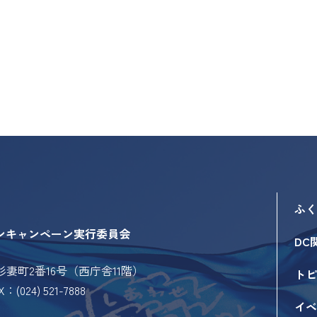
ふく
ンキャンペーン実行委員会
DC
市杉妻町2番16号（西庁舎11階）
トピ
X：(024) 521-7888
イベ