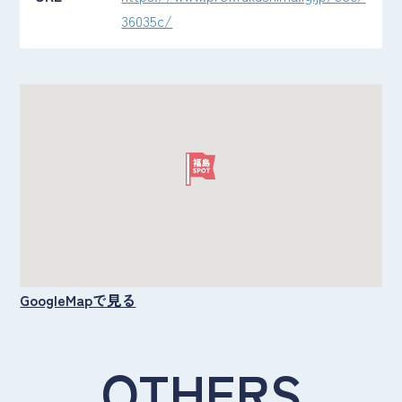
36035c/
GoogleMapで見る
OTHERS