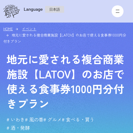
Language
日本語
HOME
イベント
地元に愛される複合商業施設【LATOV】のお店で使える食事券1000円分
付きプラン
地元に愛される複合商業
施設【LATOV】のお店で
使える食事券1000円分付
きプラン
# いわき
# 風の香
# グルメ
# 食べる・買う
# 酒・発酵