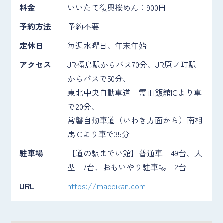
料金
いいたて復興桜めん：900円
予約方法
予約不要
定休日
毎週水曜日、年末年始
アクセス
JR福島駅からバス70分、JR原ノ町駅
からバスで50分、
東北中央自動車道 霊山飯舘ICより車
で20分、
常磐自動車道（いわき方面から）南相
馬ICより車で35分
駐車場
【道の駅までい館】普通車 49台、大
型 7台、おもいやり駐車場 2台
URL
https://madeikan.com