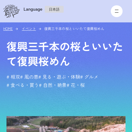
Language
日本語
HOME
イベント
復興三千本の桜といいたて復興桜めん
復興三千本の桜といいた
て復興桜めん
# 相双
# 風の恵
# 見る・遊ぶ・体験
# グルメ
# 食べる・買う
# 自然・絶景
# 花・桜