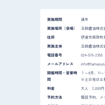
実施期間
通年
実施場所（会場）
玉鈴醬油株式
住所
伊達市保原町泉
実施主体
玉鈴醬油株式
電話番号
024-576-2355
メールアドレス
info@tamasuzu
開催時間・営業時
７～8月、11
間
※土日祝日は
料金
大人 2,00
予約方法
電話予約、メ