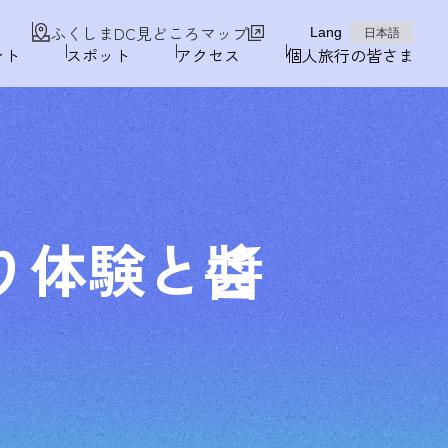
ふくしまDC見どころマップ
Lang
日本語
ント
スポット
アクセス
個人旅行の皆さま
り体験と醬