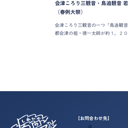
会津ころり三観音・鳥追観音 
（春例大祭）
会津ころり三観音の一つ「鳥追観音
都会津の祖・徳一太師が約１，２０
【お問合わせ先】