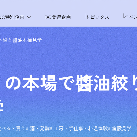
DC特別企画
DC関連企画
トピックス
イベ
体験と醬油木桶見学
りの本場で醬油絞
学
 食べる・買う
# 酒・発酵
# 工房・手仕事・料理体験
# 施設見学