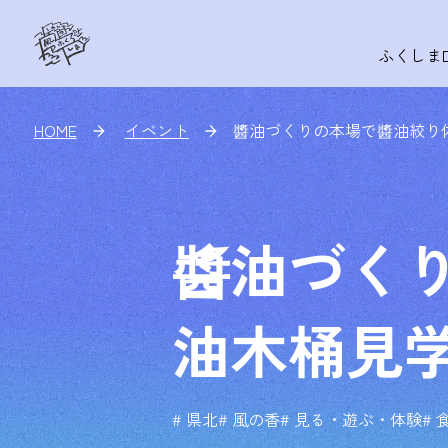
ふくしま
HOME
イベント
醬油づくりの本場で醬油絞り
醬油づく
油木桶見
# 県北
# 風の香
# 見る・遊ぶ・体験
#