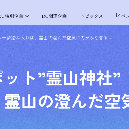
DC特別企画
DC関連企画
トピックス
イベ
 ～一歩踏み入れば、霊山の澄んだ空気に力がみなぎる～
ット”霊山神社”
、霊山の澄んだ空