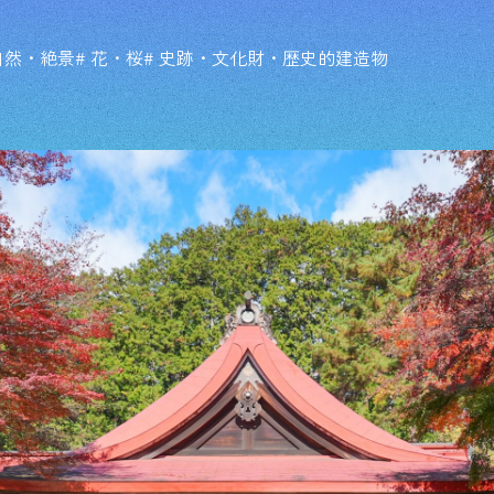
 自然・絶景
# 花・桜
# 史跡・文化財・歴史的建造物