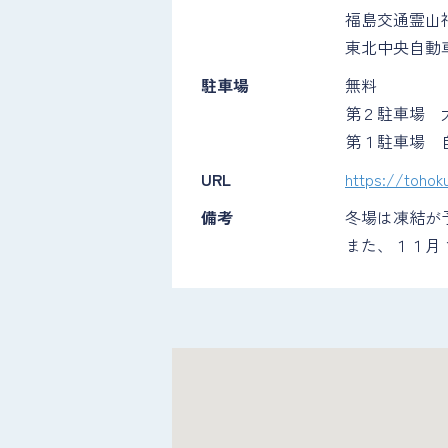
福島交通霊山
東北中央自動
駐車場
無料
第２駐車場 
第１駐車場 
URL
https://tohok
備考
冬場は凍結が
また、１１月