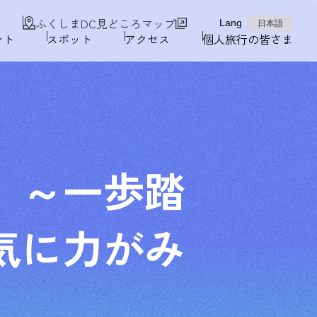
ふくしまDC見どころマップ
Lang
日本語
ント
スポット
アクセス
個人旅行の皆さま
 ～一歩踏
気に力がみ