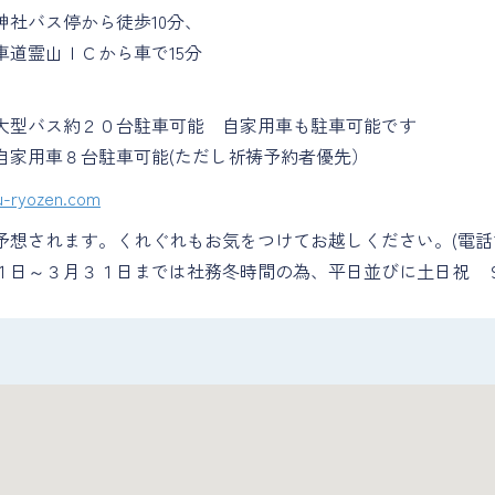
神社バス停から徒歩10分、
車道霊山ＩＣから車で15分
大型バス約２０台駐車可能 自家用車も駐車可能です
自家用車８台駐車可能(ただし祈祷予約者優先）
u-ryozen.com
予想されます。くれぐれもお気をつけてお越しください。(電
１日～３月３１日までは社務冬時間の為、平日並びに土日祝 