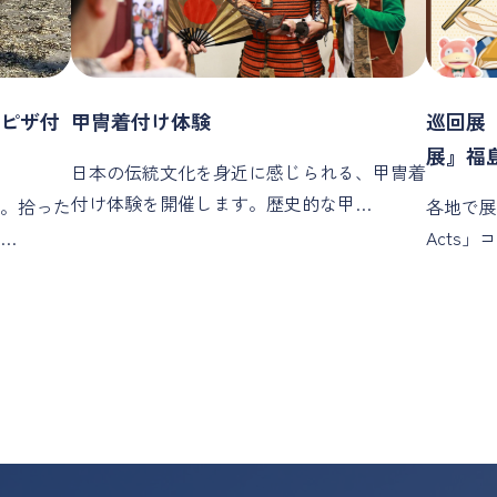
」ピザ付
甲冑着付け体験
巡回展『
展』福
日本の伝統文化を身近に感じられる、甲冑着
付け体験を開催します。歴史的な甲…
。拾った
各地で展
…
Acts