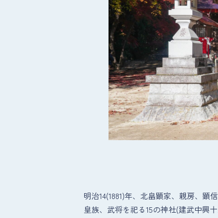
明治14(1881)年、北畠顕家、親
皇族、武将を祀る15の神社(建武中