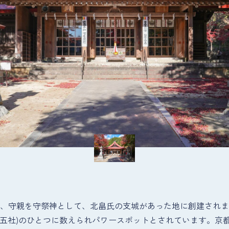
房、顕信、守親を守祭神として、北畠氏の支城があった地に創建さ
興十五社)のひとつに数えられパワースポットとされています。京