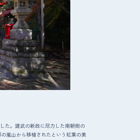
れました。建武の新政に尽力した南朝側の
都の嵐山から移植されたという紅葉の美