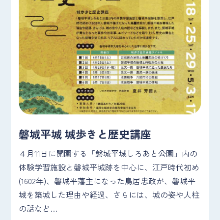
磐城平城 城歩きと歴史講座
４月11日に開園する「磐城平城しろあと公園」内の
体験学習施設と磐城平城跡を中心に、江戸時代初め
(1602年)、磐城平藩主になった鳥居忠政が、磐城平
城を築城した理由や経過、さらには、城の姿や人柱
の話など…