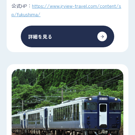
公式HP：
https://www.jrview-travel.com/content/s
p/fukushima/
詳細を見る