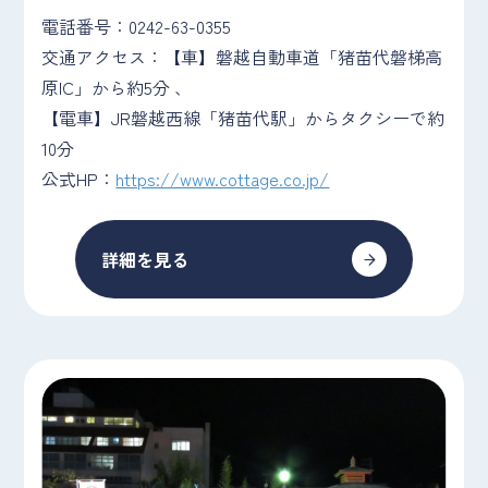
電話番号：0242-63-0355
交通アクセス：【車】磐越自動車道「猪苗代磐梯高
原IC」から約5分 、
【電車】JR磐越西線「猪苗代駅」からタクシーで約
10分
公式HP：
https://www.cottage.co.jp/
詳細を見る