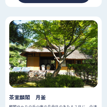
茶室麟閣 月釜
麟閣ゆかりの千少庵の月命日のあたる７日に、会津