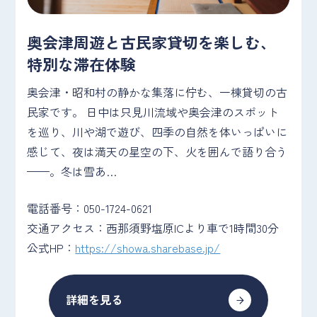
奥会津周遊と古民家貸切を楽しむ、
特別な滞在体験
奥会津・昭和村の静かな集落に佇む、一棟貸切の古
民家です。 日中は只見川流域や奥会津のスポット
を巡り、川や湖で遊び、四季の自然を体いっぱいに
感じて、夜は満天の星空の下、火を囲んで語り合う
——。冬は雪あ…
電話番号：050-1724-0621
交通アクセス：西那須野塩原ICより車で1時間30分
公式HP：
https://showa.sharebase.jp/
詳細を見る