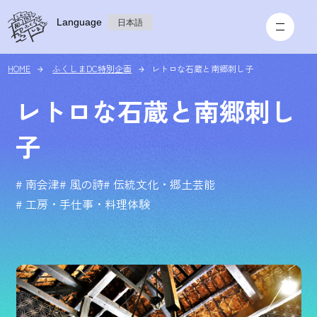
Language
日本語
HOME
ふくしまDC特別企画
レトロな石蔵と南郷刺し子
レトロな石蔵と南郷刺し
子
# 南会津
# 風の詩
# 伝統文化・郷土芸能
# 工房・手仕事・料理体験