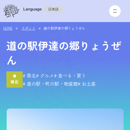
Language
日本語
HOME
スポット
道の駅伊達の郷りょうぜん
道の駅伊達の郷りょうぜ
ん
# 県北
# グルメ
# 食べる・買う
# 道の駅・町の駅・物産館
# お土産