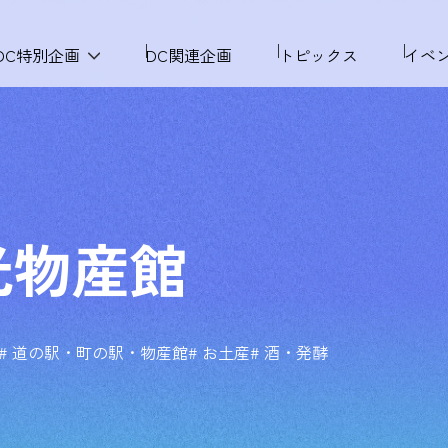
DC特別企画
DC関連企画
トピックス
イベ
光物産館
# 道の駅・町の駅・物産館
# お土産
# 酒・発酵