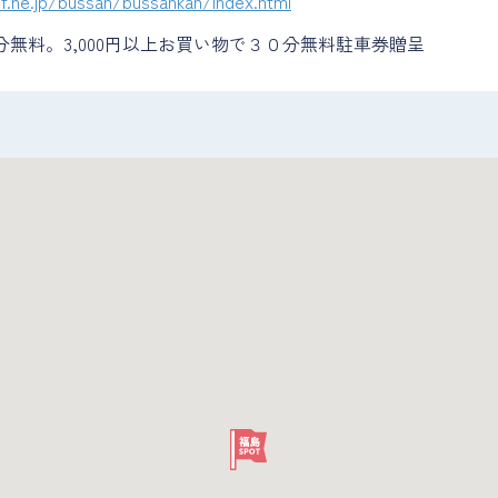
if.ne.jp/bussan/bussankan/index.html
分無料。3,000円以上お買い物で３０分無料駐車券贈呈