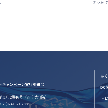
…
きっかけ
ふく
ンキャンペーン実行委員会
DC
市杉妻町2番16号（西庁舎11階）
トピ
X：(024) 521-7888