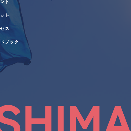
ント
ット
セス
ドブック