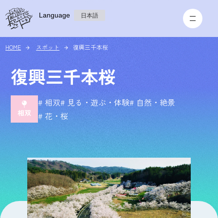
Language
日本語
HOME
スポット
復興三千本桜
復興三千本桜
# 相双
# 見る・遊ぶ・体験
# 自然・絶景
# 花・桜