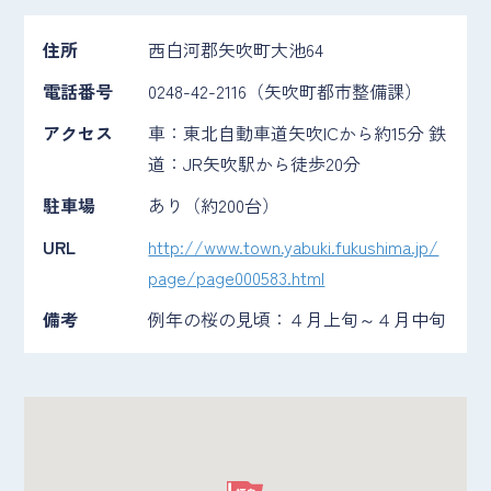
住所
西白河郡矢吹町大池64
電話番号
0248-42-2116（矢吹町都市整備課）
アクセス
車：東北自動車道矢吹ICから約15分 鉄
道：JR矢吹駅から徒歩20分
駐車場
あり（約200台）
URL
http://www.town.yabuki.fukushima.jp/
page/page000583.html
備考
例年の桜の見頃：４月上旬～４月中旬