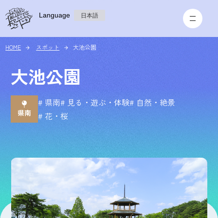
Language
日本語
HOME
スポット
大池公園
大池公園
# 県南
# 見る・遊ぶ・体験
# 自然・絶景
# 花・桜