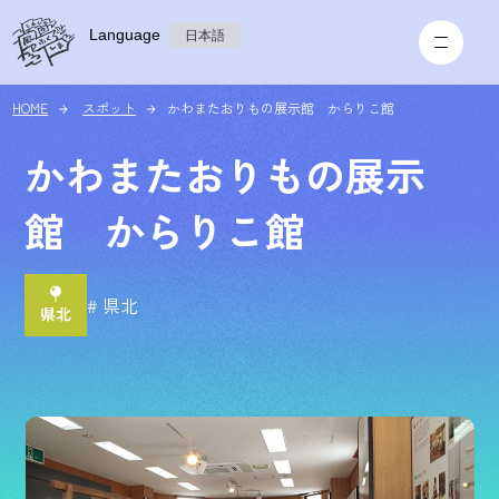
Language
日本語
HOME
スポット
かわまたおりもの展示館 からりこ館
かわまたおりもの展示
館 からりこ館
# 県北