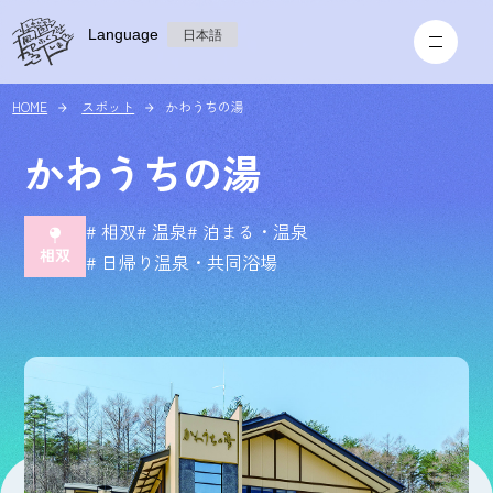
Language
日本語
HOME
スポット
かわうちの湯
かわうちの湯
# 相双
# 温泉
# 泊まる・温泉
# 日帰り温泉・共同浴場