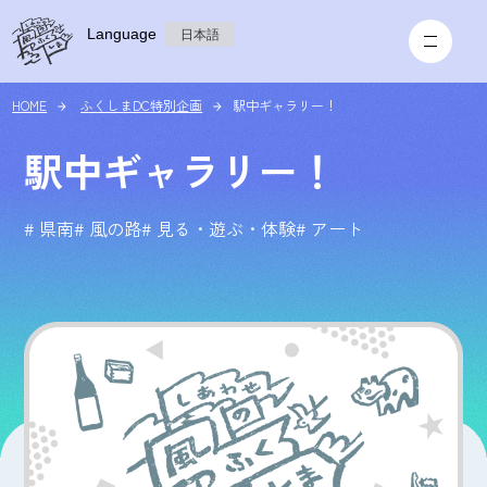
Language
日本語
HOME
ふくしまDC特別企画
駅中ギャラリー！
駅中ギャラリー！
# 県南
# 風の路
# 見る・遊ぶ・体験
# アート